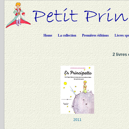
Home
La collection
Premières éditions
Livres sp
2 livres
2011