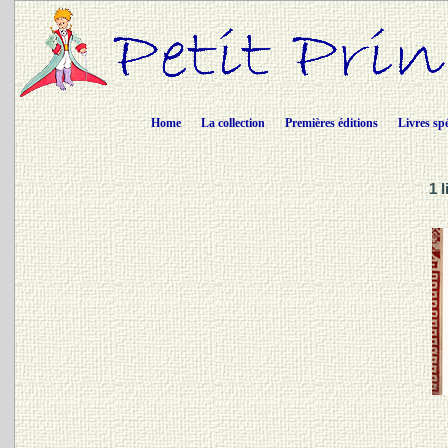
Home
La collection
Premières éditions
Livres sp
1 