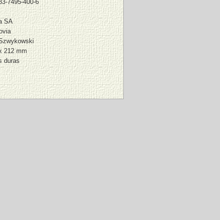
83-7495-400-6
a SA
ovia
Szwykowski
x 212 mm
s duras