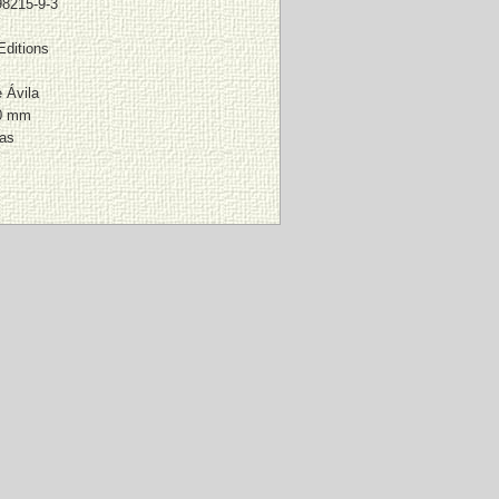
98215-9-3
Editions
 Ávila
20 mm
ras