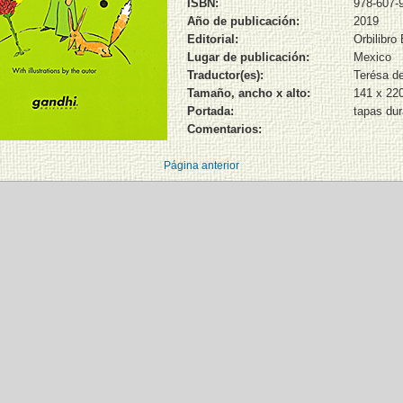
ISBN:
978-607-
Año de publicación:
2019
Editorial:
Orbilibro 
Lugar de publicación:
Mexico
Traductor(es):
Terésa de
Tamaño, ancho x alto:
141 x 2
Portada:
tapas du
Comentarios:
Página anterior