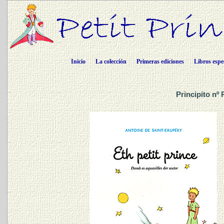
Inicio
La colección
Primeras ediciones
Libros espe
Principito nº