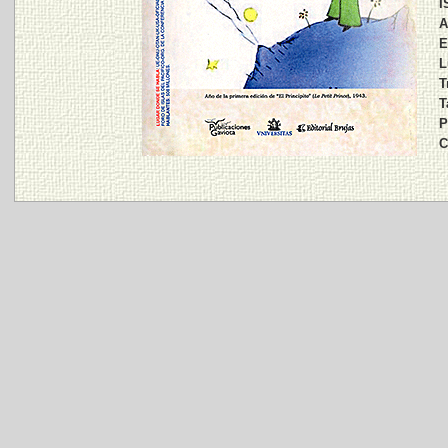
I
A
E
L
T
T
P
C