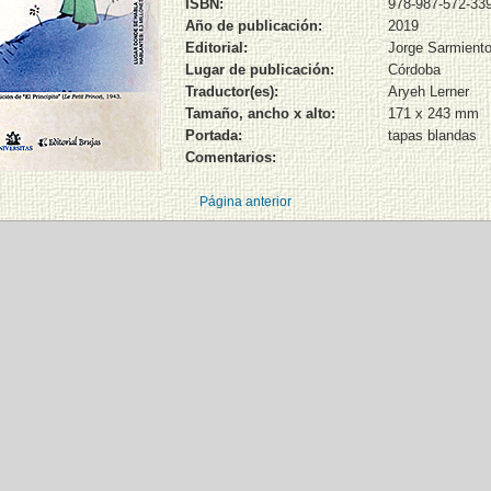
ISBN:
978-987-572-33
Año de publicación:
2019
Editorial:
Jorge Sarmiento 
Lugar de publicación:
Córdoba
Traductor(es):
Aryeh Lerner
Tamaño, ancho x alto:
171 x 243 mm
Portada:
tapas blandas
Comentarios:
Página anterior