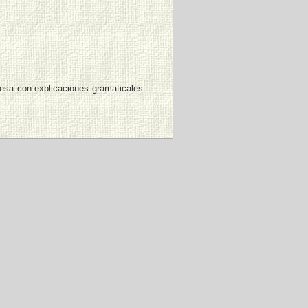
esa con explicaciones gramaticales