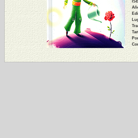
IS
Año
Edi
Lug
Tra
Tam
Por
Co