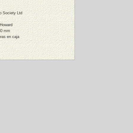
o Society Ltd
 Howard
30 mm
ras en caja