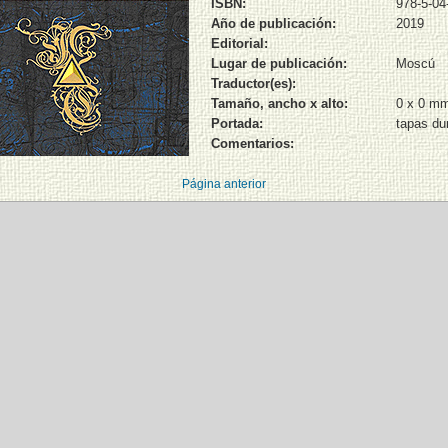
ISBN:
978-5-04
Año de publicación:
2019
Editorial:
Lugar de publicación:
Moscú
Traductor(es):
Tamaño, ancho x alto:
0 x 0 m
Portada:
tapas du
Comentarios:
Página anterior