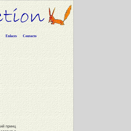
Enlaces
Contacto
ий принц