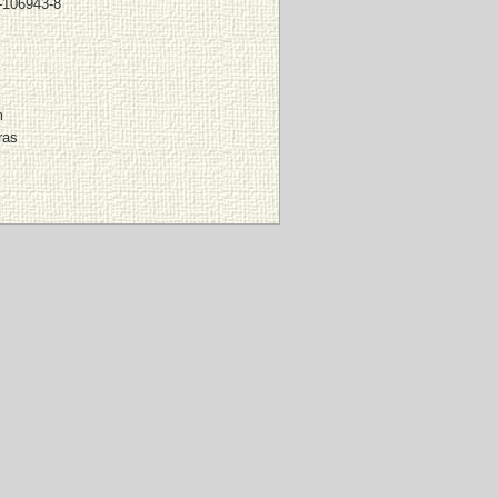
-106943-8
m
ras