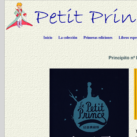
Inicio
La colección
Primeras ediciones
Libros espe
Principito nº