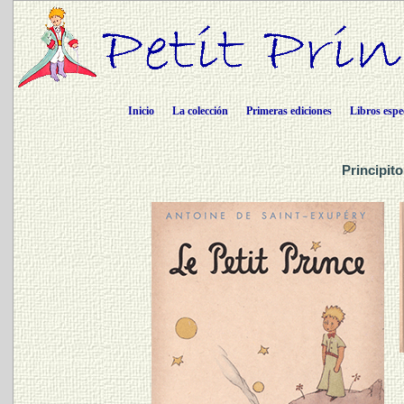
Inicio
La colección
Primeras ediciones
Libros espe
Principit