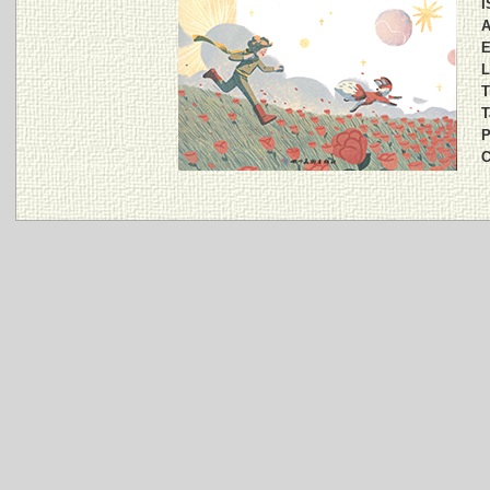
I
A
E
L
T
T
P
C