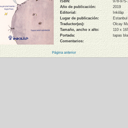
ISBN:
978-975-
Año de publicación:
2019
Editorial:
Inkilâp
Lugar de publicación:
Estanbul
Traductor(es):
Olcay M
Tamaño, ancho x alto:
110 x 1
Portada:
tapas bl
Comentarios:
Página anterior