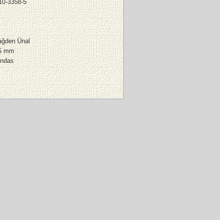
10-3358-5
ağden Ünal
65 mm
andas