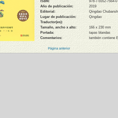
ISBN:
978-7-5552-7564-0
Año de publicación:
2019
Editorial:
Qingdao Chubans
Lugar de publicación:
Qingdao
Traductor(es):
Tamaño, ancho x alto:
166 x 230 mm
Portada:
tapas blandas
Comentarios:
también contiene E
Página anterior