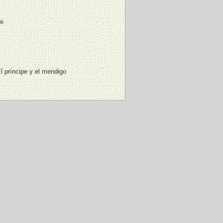
he
l príncipe y el mendigo