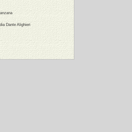
Manzana
ia Dante Alighieri