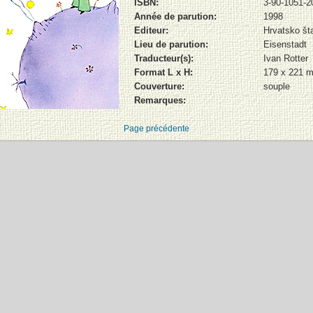
ISBN:
3-90-1051-2
Année de parution:
1998
Editeur:
Hrvatsko št
Lieu de parution:
Eisenstadt
Traducteur(s):
Ivan Rotter
Format L x H:
179 x 221 
Couverture:
souple
Remarques:
Page précédente