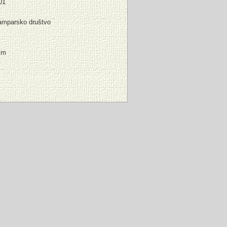
01
amparsko društvo
mm