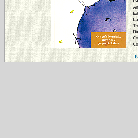
IS
An
Ed
Lu
Tr
Di
Co
Co
P