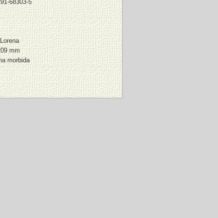
291-68303-5
Lorena
209 mm
ina morbida