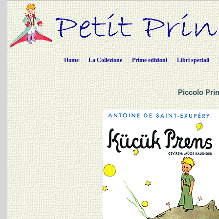
Home
La Collezione
Prime edizioni
Libri speciali
Piccolo Prin