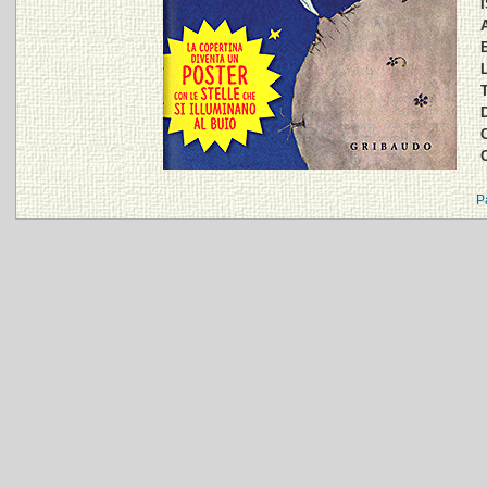
E
T
C
P