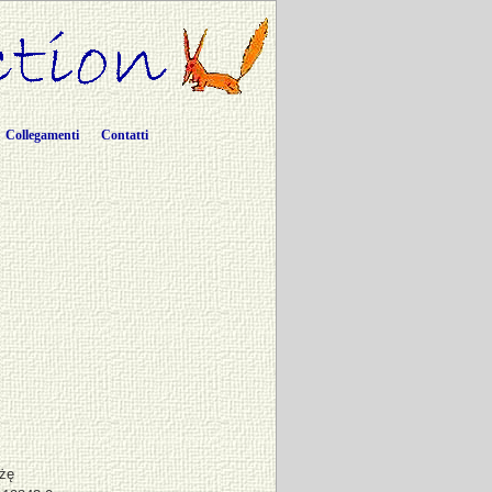
Collegamenti
Contatti
żę