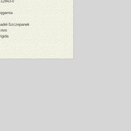
-12843-0
ęgarnia
nadel-Szczepanek
7 mm
rigida