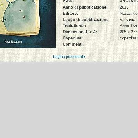
ISBN:
978-83-10
Anno di pubblicazione:
2015
Editore:
Nasza Ksi
Luogo di pubblicazione:
Varsavia
Traduttore/i:
Anna Trz
Dimensioni L x A:
205 x 27
Copertina:
copertina 
Commenti:
Pagina precedente