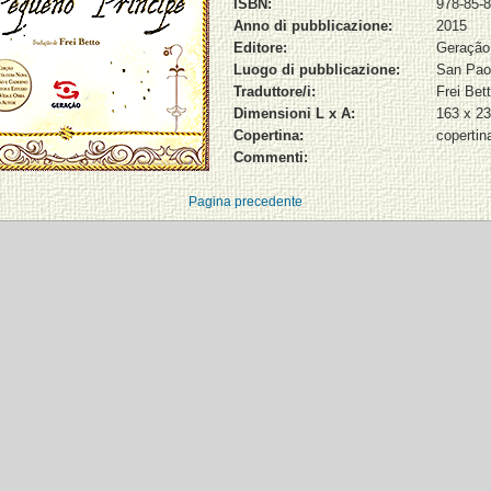
ISBN:
978-85-8
Anno di pubblicazione:
2015
Editore:
Geração
Luogo di pubblicazione:
San Pao
Traduttore/i:
Frei Bet
Dimensioni L x A:
163 x 2
Copertina:
copertina
Commenti:
Pagina precedente