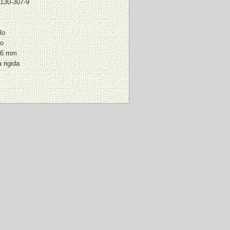
130-307-9
lo
to
36 mm
 rigida