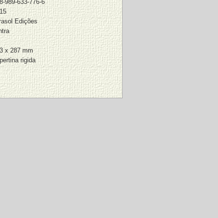
8-989-633-776-6
15
rasol Edições
ntra
3 x 287 mm
pertina rigida