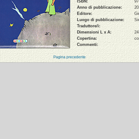
ISBN:
97
Anno di pubblicazione:
20
Editore:
Gi
Luogo di pubblicazione:
Si
Traduttore/i:
Dimensioni L x A:
24
Copertina:
co
Commenti:
Pagina precedente