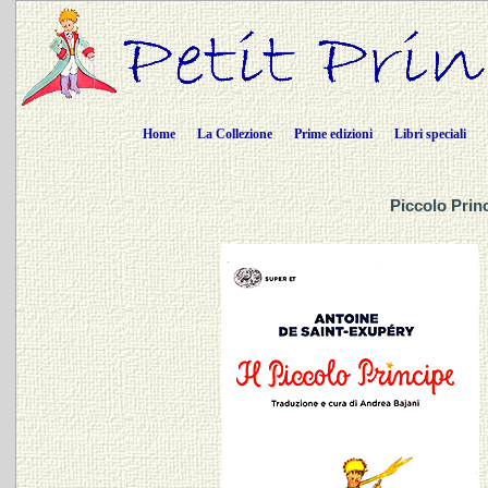
Home
La Collezione
Prime edizioni
Libri speciali
Piccolo Princ