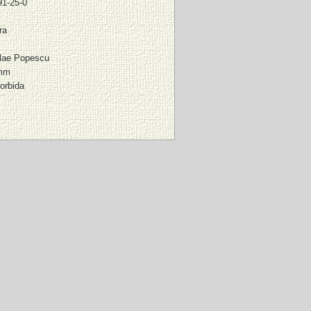
91-25-0
ra
olae Popescu
 mm
orbida