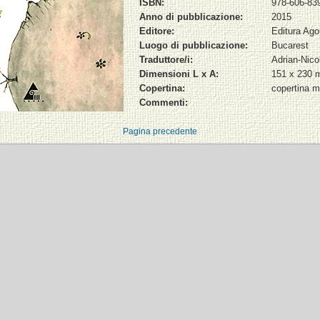
ISBN:
978-606-83
Anno di pubblicazione:
2015
Editore:
Editura Ago
Luogo di pubblicazione:
Bucarest
Traduttore/i:
Adrian-Nic
Dimensioni L x A:
151 x 230
Copertina:
copertina m
Commenti:
Pagina precedente