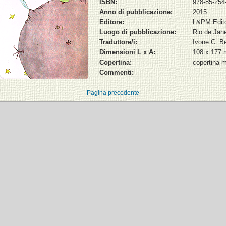
ISBN:
978-85-254
Anno di pubblicazione:
2015
Editore:
L&PM Edit
Luogo di pubblicazione:
Rio de Jane
Traduttore/i:
Ivone C. Be
Dimensioni L x A:
108 x 177
Copertina:
copertina 
Commenti:
Pagina precedente