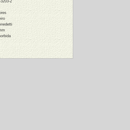
-3203-2
ores
iro
nedetti
 mm
morbida