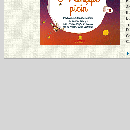
IS
An
Ed
Lu
Tr
Di
Co
C
P