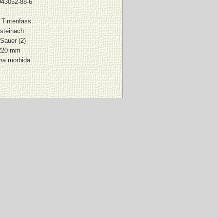
943052-88-6
 Tintenfass
steinach
 Sauer (2)
 220 mm
ina morbida