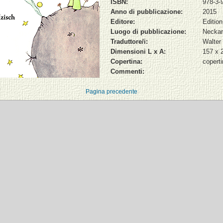
ISBN:
978-3-
Anno di pubblicazione:
2015
Editore:
Edition
Luogo di pubblicazione:
Neckar
Traduttore/i:
Walter
Dimensioni L x A:
157 x
Copertina:
copert
Commenti:
Pagina precedente