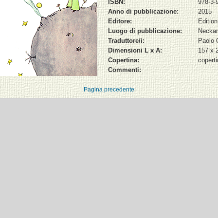
ISBN:
978-3-
Anno di pubblicazione:
2015
Editore:
Edition
Luogo di pubblicazione:
Neckar
Traduttore/i:
Paolo 
Dimensioni L x A:
157 x
Copertina:
copert
Commenti:
Pagina precedente