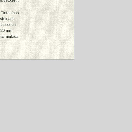
943052-86-2
 Tintenfass
steinach
Cappelloni
 220 mm
ina morbida