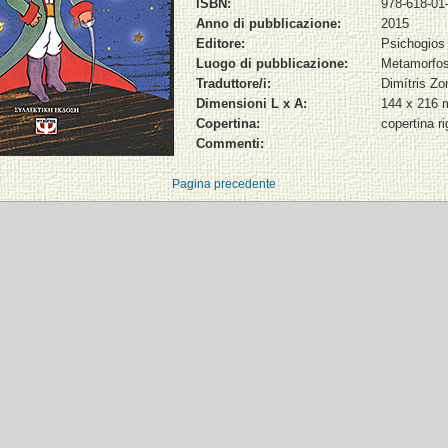
ISBN:
978-618-01
Anno di pubblicazione:
2015
Editore:
Psichogios
Luogo di pubblicazione:
Metamorfos
Traduttore/i:
Dimítris Zo
Dimensioni L x A:
144 x 216
Copertina:
copertina ri
Commenti:
Pagina precedente