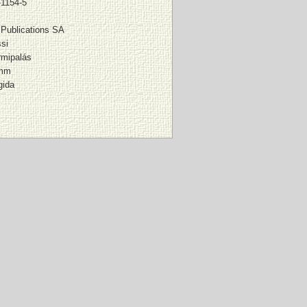
-1154-5
 Publications SA
si
rmipalás
 mm
gida