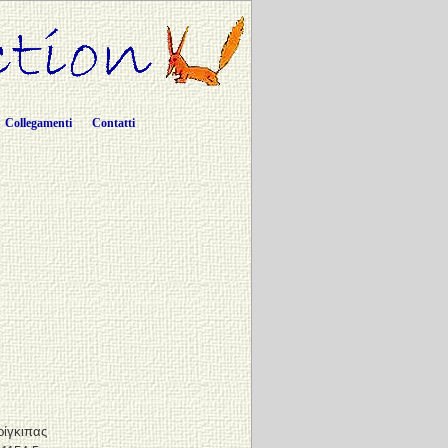
Collegamenti
Contatti
ρίγκιπας