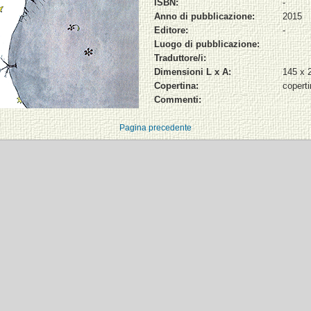
ISBN:
-
Anno di pubblicazione:
2015
Editore:
-
Luogo di pubblicazione:
Traduttore/i:
Dimensioni L x A:
145 x
Copertina:
copert
Commenti:
Pagina precedente