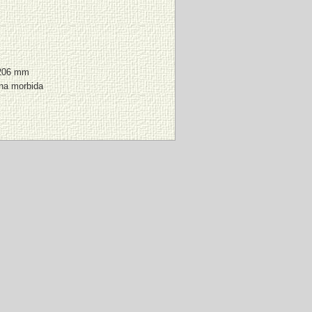
 206 mm
ina morbida