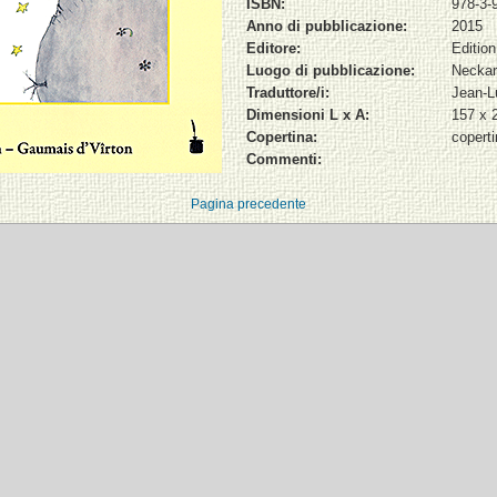
ISBN:
978-3-
Anno di pubblicazione:
2015
Editore:
Edition
Luogo di pubblicazione:
Neckar
Traduttore/i:
Jean-L
Dimensioni L x A:
157 x
Copertina:
copert
Commenti:
Pagina precedente