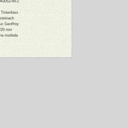
943052-99-2
 Tintenfass
steinach
uc Geoffroy
 220 mm
ina morbida