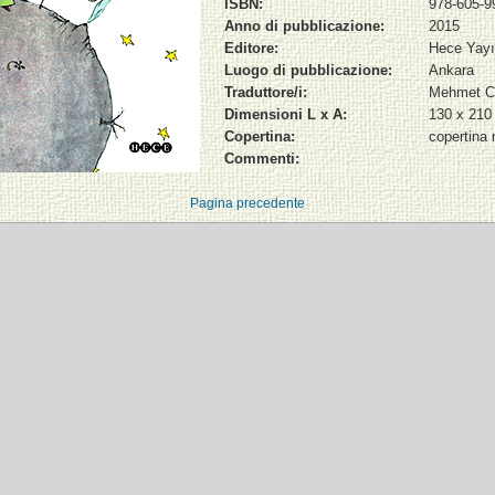
ISBN:
978-605-9
Anno di pubblicazione:
2015
Editore:
Hece Yayı
Luogo di pubblicazione:
Ankara
Traduttore/i:
Mehmet C
Dimensioni L x A:
130 x 21
Copertina:
copertina
Commenti:
Pagina precedente