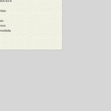
954-93-8
nları
an
0 mm
 morbida