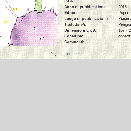
ISBN:
-
Anno di pubblicazione:
2015
Editore:
Papero 
Luogo di pubblicazione:
Piacen
Traduttore/i:
Piergio
Dimensioni L x A:
167 x 
Copertina:
coperti
Commenti:
Pagina precedente