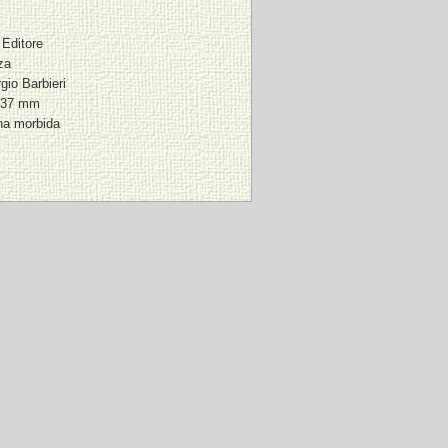
Editore
za
rgio Barbieri
237 mm
na morbida