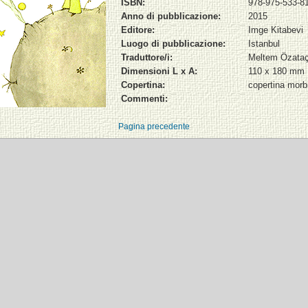
ISBN:
978-975-533-8
Anno di pubblicazione:
2015
Editore:
Imge Kitabevi
Luogo di pubblicazione:
Istanbul
Traduttore/i:
Meltem Özataç
Dimensioni L x A:
110 x 180 mm
Copertina:
copertina morb
Commenti:
Pagina precedente