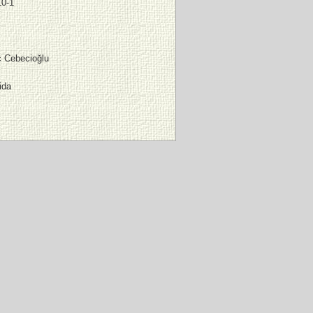
10-1
 Cebecioğlu
ida