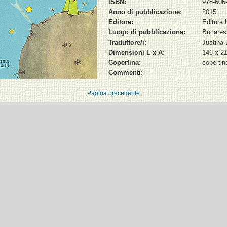
ISBN:
978-606
Anno di pubblicazione:
2015
Editore:
Editura 
Luogo di pubblicazione:
Bucares
Traduttore/i:
Justina
Dimensioni L x A:
146 x 2
Copertina:
copertin
Commenti:
Pagina precedente