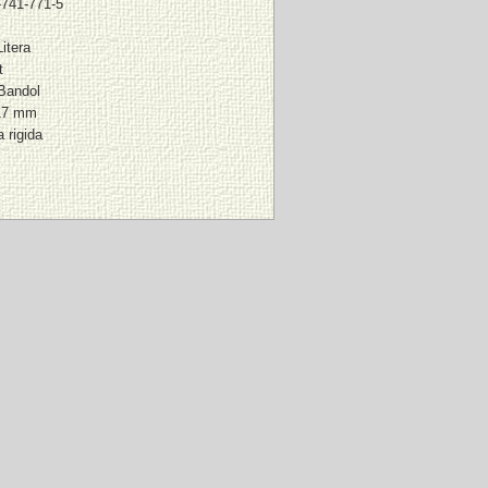
-741-771-5
Litera
t
 Bandol
17 mm
a rigida