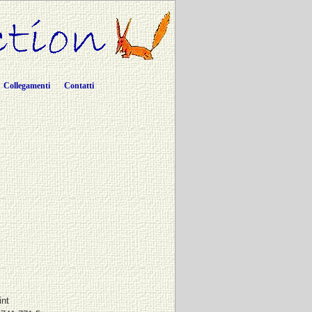
Collegamenti
Contatti
int