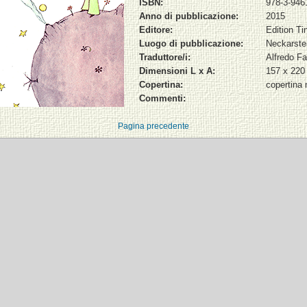
ISBN:
978-3-946
Anno di pubblicazione:
2015
Editore:
Edition Ti
Luogo di pubblicazione:
Neckarste
Traduttore/i:
Alfredo Fa
Dimensioni L x A:
157 x 22
Copertina:
copertina
Commenti:
Pagina precedente