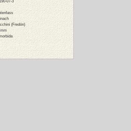
190-07-3
ntenfass
inach
cchini (Fredón)
0 mm
 morbida