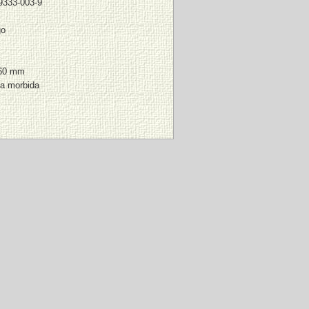
9333-003-9
go
160 mm
na morbida