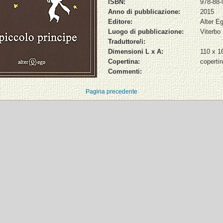
ISBN:
978-88-
Anno di pubblicazione:
2015
Editore:
Alter E
Luogo di pubblicazione:
Viterbo
Traduttore/i:
Dimensioni L x A:
110 x 
Copertina:
coperti
Commenti:
Pagina precedente