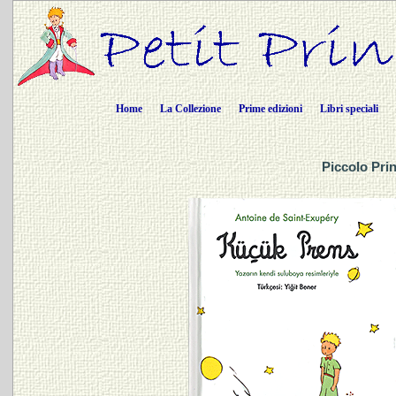
Home
La Collezione
Prime edizioni
Libri speciali
Piccolo Prin