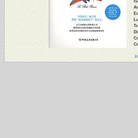
IS
An
Ed
Lu
Tr
Di
Co
C
P