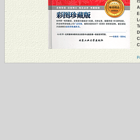
I
A
E
L
T
D
C
C
P