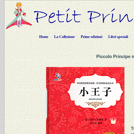
Home
La Collezione
Prime edizioni
Libri speciali
Piccolo Principe 
T