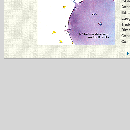
ISBN
Anno
Edit
Luog
Tradu
Dime
Cope
Comm
P