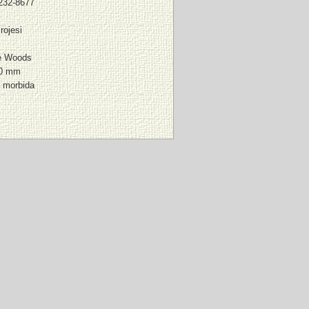
232-8677
rojesi
e Woods
00 mm
a morbida