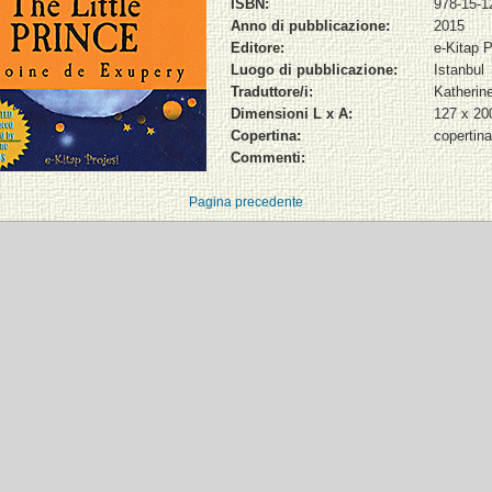
ISBN:
978-15-1
Anno di pubblicazione:
2015
Editore:
e-Kitap P
Luogo di pubblicazione:
Istanbul
Traduttore/i:
Katherin
Dimensioni L x A:
127 x 2
Copertina:
copertin
Commenti:
Pagina precedente