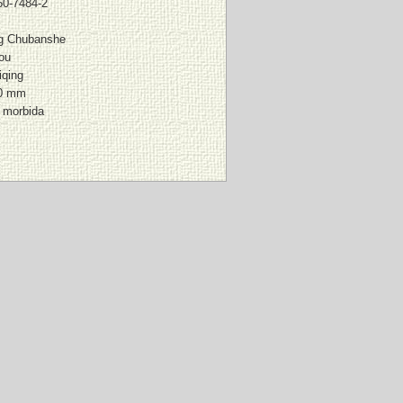
60-7484-2
g Chubanshe
ou
qing
10 mm
a morbida