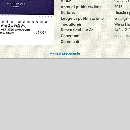
ISBN:
978-7-53
Anno di pubblicazione:
2015
Editore:
Huachen
Luogo di pubblicazione:
Guangzh
Traduttore/i:
Wang Hai
Dimensioni L x A:
145 x 2
Copertina:
copertin
Commenti:
Pagina precedente