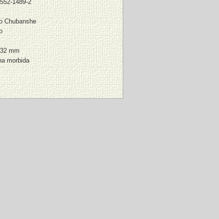
5552-1489-2
o Chubanshe
o
132 mm
na morbida