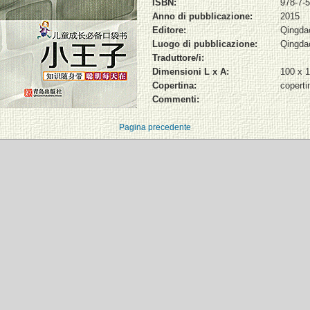
ISBN:
978-7-
Anno di pubblicazione:
2015
Editore:
Qingda
Luogo di pubblicazione:
Qingda
Traduttore/i:
Dimensioni L x A:
100 x 
Copertina:
coperti
Commenti:
Pagina precedente