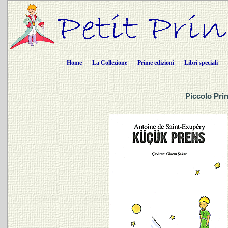
Home
La Collezione
Prime edizioni
Libri speciali
Piccolo Prin