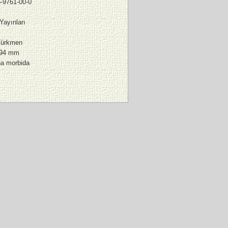
-9761-00-0
Yayınları
l
Türkmen
194 mm
na morbida