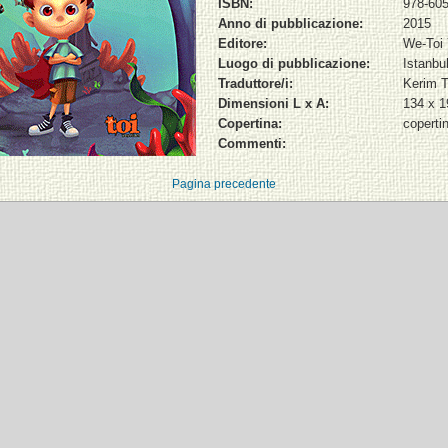
ISBN:
978-605
Anno di pubblicazione:
2015
Editore:
We-Toi 
Luogo di pubblicazione:
Istanbu
Traduttore/i:
Kerim 
Dimensioni L x A:
134 x 
Copertina:
coperti
Commenti:
Pagina precedente