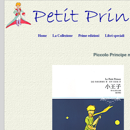
Home
La Collezione
Prime edizioni
Libri speciali
Piccolo Principe 